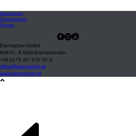
Impres­sum
Daten­schutz
Pres­se
Eiermacher GmbH
Krift 51, A 4550 Kremsmünster
+43 (0) 75 83 / 215 50–0
office@eiermacher.at
www.eiermacher.at