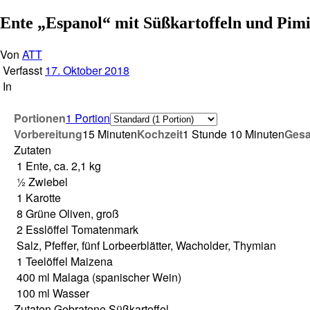
Ente „Espanol“ mit Süßkartoffeln und Pimi
Von
ATT
Verfasst
17. Oktober 2018
In
Por­tio­nen
1 Por­ti­on
Vor­be­rei­tung
15 Minu­ten
Koch­zeit
1 Stun­de 10 Minu­ten
Gesa
Zuta­ten
1
Ente, ca. 2,1 kg
½
Zwie­bel
1
Karot­te
8
Grü­ne Oli­ven, groß
2
Ess­löf­fel
Toma­ten­mark
Salz, Pfef­fer, fünf Lor­beer­blät­ter, Wachol­der, Thymian
1
Tee­löf­fel
Mai­ze­na
400
ml
Mala­ga (spa­ni­scher Wein)
100
ml
Was­ser
Zuta­ten Gebra­te­ne Süßkartoffel