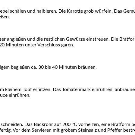
e­bel schä­len und hal­bie­ren. Die Karot­te grob wür­feln. Das Gem
eßen.
er angie­ßen und die rest­li­chen Gewür­ze ein­streu­en. Die Brat­fo
20 Minu­ten unter Ver­schluss garen.
li­gem begie­ßen ca. 30 bis 40 Minu­ten bräunen.
 klei­nem Topf erhit­zen. Das Toma­ten­mark ein­rüh­ren, anbräu­ne
au­ce einrühren.
schnei­den. Das Back­rohr auf 200 °C vor­hei­zen, eine Brat­form befet
er­tig. Vor dem Ser­vie­ren mit gro­bem Stein­salz und Pfef­fer best