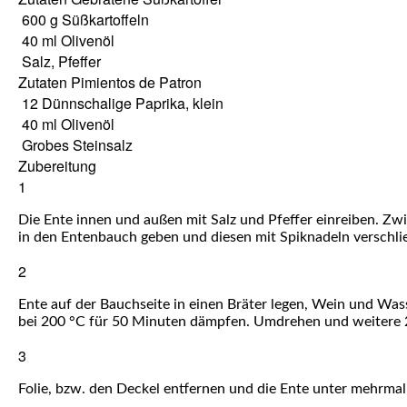
600
g
Süß­kar­tof­feln
40
ml
Oli­ven­öl
Salz, Pfef­fer
Zuta­ten Pimi­ent­os de Patron
12
Dünn­scha­li­ge Papri­ka, klein
40
ml
Oli­ven­öl
Gro­bes Steinsalz
Zube­rei­tung
1
Die Ente innen und außen mit Salz und Pfef­fer ein­rei­ben. Zwi
in den Enten­bauch geben und die­sen mit Spik­na­deln verschli
2
Ente auf der Bauch­sei­te in einen Brä­ter legen, Wein und Was­s
bei 200 °C für 50 Minu­ten dämp­fen. Umdre­hen und wei­te­re 
3
Folie, bzw. den Deckel ent­fer­nen und die Ente unter mehr­ma­