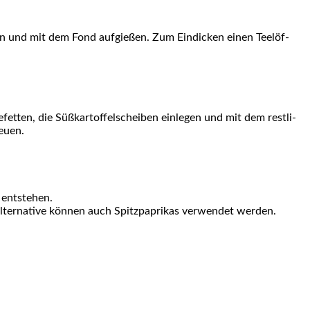
n und mit dem Fond auf­gie­ßen. Zum Ein­di­cken einen Tee­löf­
­ten, die Süß­kar­tof­fel­schei­ben ein­le­gen und mit dem rest­li­
reuen.
n entstehen.
er­na­ti­ve kön­nen auch Spitz­pa­pri­kas ver­wen­det werden.