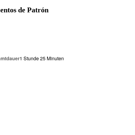
entos de Patrón
mt­dau­er
1 Stun­de 25 Minuten