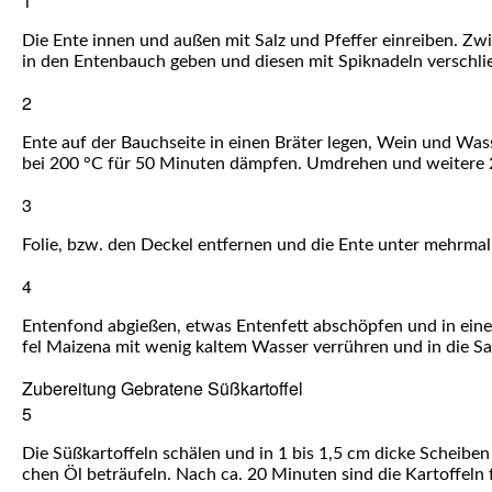
1
Die Ente innen und außen mit Salz und Pfef­fer ein­rei­ben. Zwi
in den Enten­bauch geben und die­sen mit Spik­na­deln verschli
2
Ente auf der Bauch­sei­te in einen Brä­ter legen, Wein und Was­s
bei 200 °C für 50 Minu­ten dämp­fen. Umdre­hen und wei­te­re 
3
Folie, bzw. den Deckel ent­fer­nen und die Ente unter mehr­ma­
4
Enten­fond abgie­ßen, etwas Enten­fett abschöp­fen und in einem
fel Mai­ze­na mit wenig kal­tem Was­ser ver­rüh­ren und in die S
Zube­rei­tung Gebra­te­ne Süßkartoffel
5
Die Süß­kar­tof­feln schä­len und in 1 bis 1,5 cm dicke Schei­ben 
chen Öl beträu­feln. Nach ca. 20 Minu­ten sind die Kar­tof­feln f