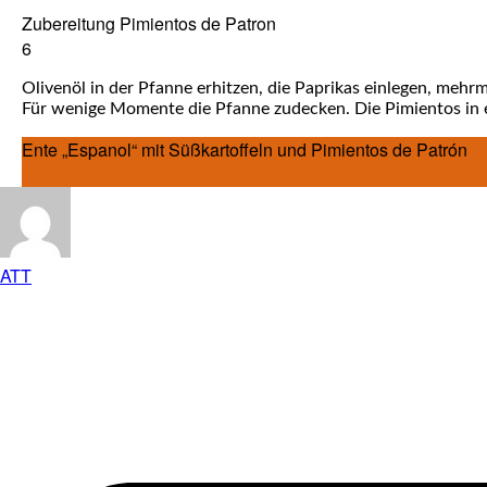
Zube­rei­tung Pimi­ent­os de Patron
6
Oli­ven­öl in der Pfan­ne erhit­zen, die Papri­kas ein­le­gen, mehr
Für weni­ge Momen­te die Pfan­ne zude­cken. Die Pimi­ent­os in ei
Ente „Espa­nol“ mit Süß­kar­tof­feln und Pimi­ent­os de Patrón
Zuta­ten
Anlei­tung
ATT