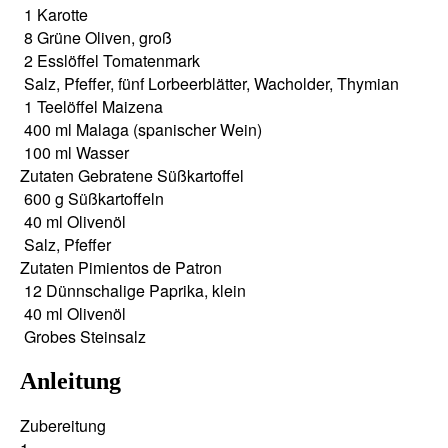
1
Karot­te
8
Grü­ne Oli­ven, groß
2
Ess­löf­fel
Toma­ten­mark
Salz, Pfef­fer, fünf Lor­beer­blät­ter, Wachol­der, Thymian
1
Tee­löf­fel
Mai­ze­na
400
ml
Mala­ga (spa­ni­scher Wein)
100
ml
Was­ser
Zuta­ten Gebra­te­ne Süßkartoffel
600
g
Süß­kar­tof­feln
40
ml
Oli­ven­öl
Salz, Pfef­fer
Zuta­ten Pimi­ent­os de Patron
12
Dünn­scha­li­ge Papri­ka, klein
40
ml
Oli­ven­öl
Gro­bes Steinsalz
Anleitung
Zube­rei­tung