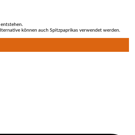
n entstehen.
er­na­ti­ve kön­nen auch Spitz­pa­pri­kas ver­wen­det werden.