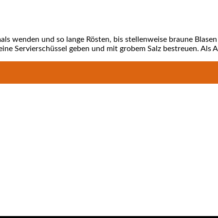
­mals wen­den und so lan­ge Rös­ten, bis stel­len­wei­se brau­ne Bla­se
ne Ser­vier­schüs­sel geben und mit gro­bem Salz bestreu­en. Als Alt