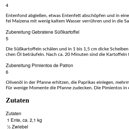
4
Enten­fond abgie­ßen, etwas Enten­fett abschöp­fen und in einem
fel Mai­ze­na mit wenig kal­tem Was­ser ver­rüh­ren und in die S
Zube­rei­tung Gebra­te­ne Süßkartoffel
5
Die Süß­kar­tof­feln schä­len und in 1 bis 1,5 cm dicke Schei­ben 
chen Öl beträu­feln. Nach ca. 20 Minu­ten sind die Kar­tof­feln f
Zube­rei­tung Pimi­ent­os de Patron
6
Oli­ven­öl in der Pfan­ne erhit­zen, die Papri­kas ein­le­gen, mehr
Für weni­ge Momen­te die Pfan­ne zude­cken. Die Pimi­ent­os in ei
Zutaten
Zuta­ten
1
Ente, ca. 2,1 kg
½
Zwie­bel