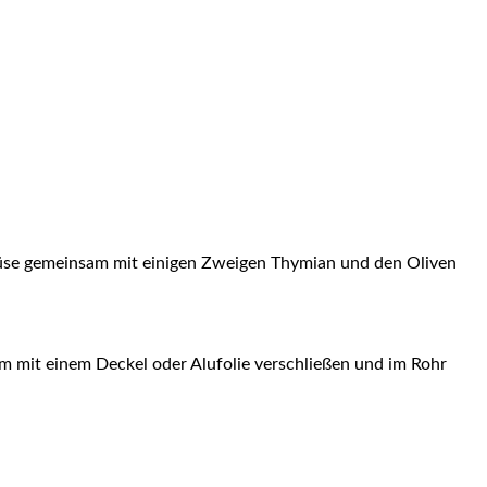
ü­se gemein­sam mit eini­gen Zwei­gen Thy­mi­an und den Oli­ven
rm mit einem Deckel oder Alu­fo­lie ver­schlie­ßen und im Rohr