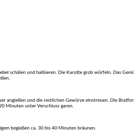
e­bel schä­len und hal­bie­ren. Die Karot­te grob wür­feln. Das Gem
eßen.
er angie­ßen und die rest­li­chen Gewür­ze ein­streu­en. Die Brat­fo
20 Minu­ten unter Ver­schluss garen.
li­gem begie­ßen ca. 30 bis 40 Minu­ten bräunen.