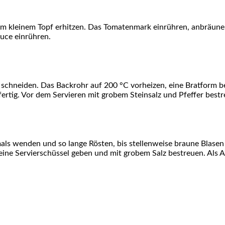
 klei­nem Topf erhit­zen. Das Toma­ten­mark ein­rüh­ren, anbräu­ne
au­ce einrühren.
schnei­den. Das Back­rohr auf 200 °C vor­hei­zen, eine Brat­form befet
er­tig. Vor dem Ser­vie­ren mit gro­bem Stein­salz und Pfef­fer best
­mals wen­den und so lan­ge Rös­ten, bis stel­len­wei­se brau­ne Bla­se
ne Ser­vier­schüs­sel geben und mit gro­bem Salz bestreu­en. Als Alt