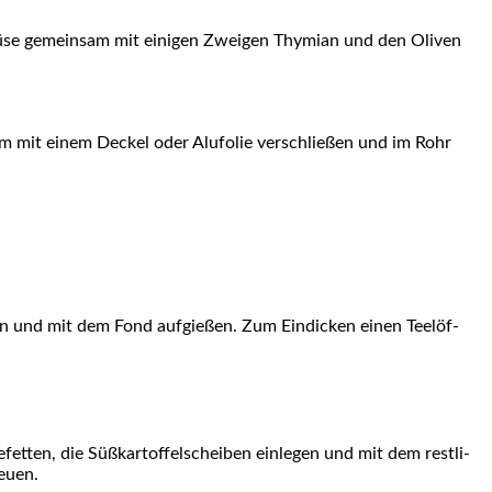
ü­se gemein­sam mit eini­gen Zwei­gen Thy­mi­an und den Oli­ven
rm mit einem Deckel oder Alu­fo­lie ver­schlie­ßen und im Rohr
n und mit dem Fond auf­gie­ßen. Zum Ein­di­cken einen Tee­löf­
­ten, die Süß­kar­tof­fel­schei­ben ein­le­gen und mit dem rest­li­
reuen.