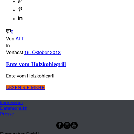
0
Von
ATT
In
Verfasst
15. Oktober 2018
Ente vom Holzkohlegrill
Ente vom Holzkohlegrill
LESEN SIE MEHR
Impres­sum
Daten­schutz
Pres­se
Eiermacher GmbH